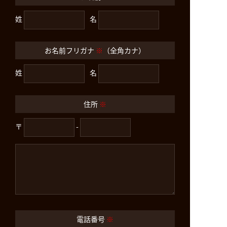
姓
名
お名前フリガナ
※
（全角カナ）
姓
名
住所
※
〒
-
電話番号
※